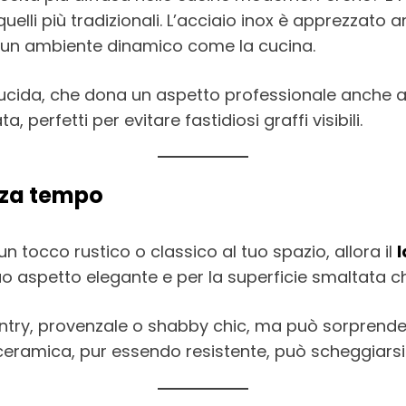
lli più tradizionali. L’acciaio inox è apprezzato a
in un ambiente dinamico come la cucina.
 lucida, che dona un aspetto professionale anche al
, perfetti per evitare fastidiosi graffi visibili.
nza tempo
tocco rustico o classico al tuo spazio, allora il
l
suo aspetto elegante e per la superficie smaltata ch
ountry, provenzale o shabby chic, ma può sorpren
 ceramica, pur essendo resistente, può scheggiarsi