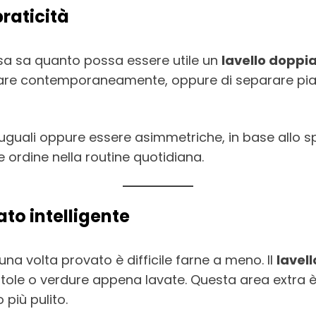
raticità
sa sa quanto possa essere utile un
lavello doppi
are contemporaneamente, oppure di separare piatt
uali oppure essere asimmetriche, in base allo spaz
e ordine nella routine quotidiana.
ato intelligente
na volta provato è difficile farne a meno. Il
lavel
pentole o verdure appena lavate. Questa area extra
 più pulito.