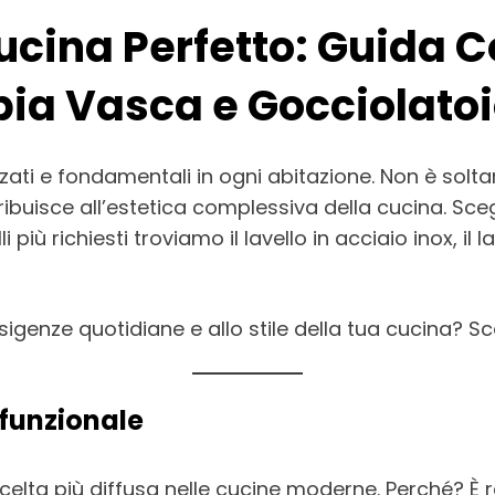
Cucina Perfetto: Guida 
pia Vasca e Gocciolato
zzati e fondamentali in ogni abitazione. Non è solt
isce all’estetica complessiva della cucina. Scegli
i più richiesti troviamo il lavello in acciaio inox, i
esigenze quotidiane e allo stile della tua cucina? 
 funzionale
lta più diffusa nelle cucine moderne. Perché? È res