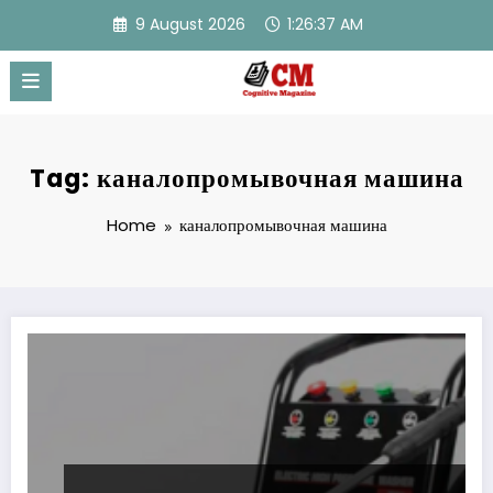
Skip
9 August 2026
1:26:37 AM
to
content
Tag: каналопромывочная машина
Home
каналопромывочная машина